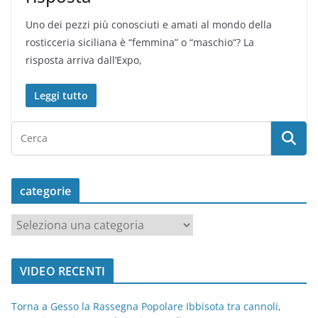
Uno dei pezzi più conosciuti e amati al mondo della
rosticceria siciliana è “femmina” o “maschio“? La
risposta arriva dall’Expo,
Leggi tutto
categorie
c
a
t
VIDEO RECENTI
e
g
Torna a Gesso la Rassegna Popolare Ibbisota tra cannoli,
o