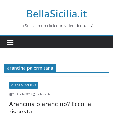
Salta
BellaSicilia.it
al
contenuto
La Sicilia in un click con video di qualità
arancina palermitana
CURIOSITÀ SICILIANE
23 Aprile 2018
BellaSicilia
Arancina o arancino? Ecco la
risposta