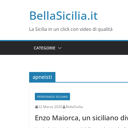
Salta
BellaSicilia.it
al
contenuto
La Sicilia in un click con video di qualità
CATEGORIE
apneisti
PERSONAGGI SICILIANI
22 Marzo 2020
BellaSicilia
Enzo Maiorca, un siciliano div