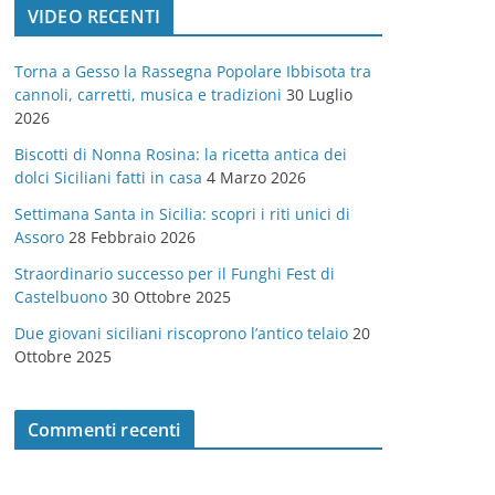
VIDEO RECENTI
e
g
Torna a Gesso la Rassegna Popolare Ibbisota tra
o
cannoli, carretti, musica e tradizioni
30 Luglio
r
2026
i
Biscotti di Nonna Rosina: la ricetta antica dei
e
dolci Siciliani fatti in casa
4 Marzo 2026
Settimana Santa in Sicilia: scopri i riti unici di
Assoro
28 Febbraio 2026
Straordinario successo per il Funghi Fest di
Castelbuono
30 Ottobre 2025
Due giovani siciliani riscoprono l’antico telaio
20
Ottobre 2025
Commenti recenti