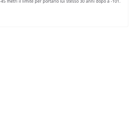
45 metri il limite per portarlo lui stesso 30 anni dopo a -101.