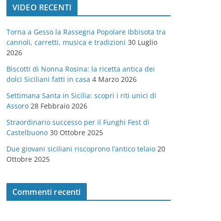
VIDEO RECENTI
e
g
Torna a Gesso la Rassegna Popolare Ibbisota tra
o
cannoli, carretti, musica e tradizioni
30 Luglio
r
2026
i
Biscotti di Nonna Rosina: la ricetta antica dei
e
dolci Siciliani fatti in casa
4 Marzo 2026
Settimana Santa in Sicilia: scopri i riti unici di
Assoro
28 Febbraio 2026
Straordinario successo per il Funghi Fest di
Castelbuono
30 Ottobre 2025
Due giovani siciliani riscoprono l’antico telaio
20
Ottobre 2025
Commenti recenti