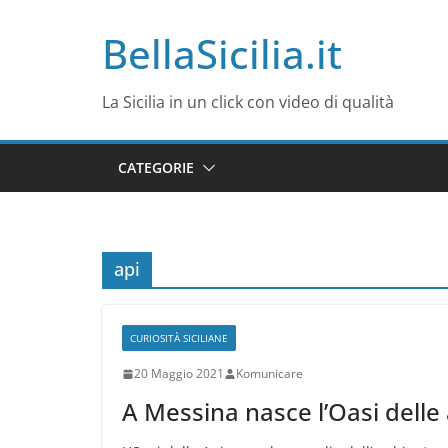
Salta
BellaSicilia.it
al
contenuto
La Sicilia in un click con video di qualità
CATEGORIE
api
CURIOSITÀ SICILIANE
20 Maggio 2021
Komunicare
A Messina nasce l’Oasi delle 