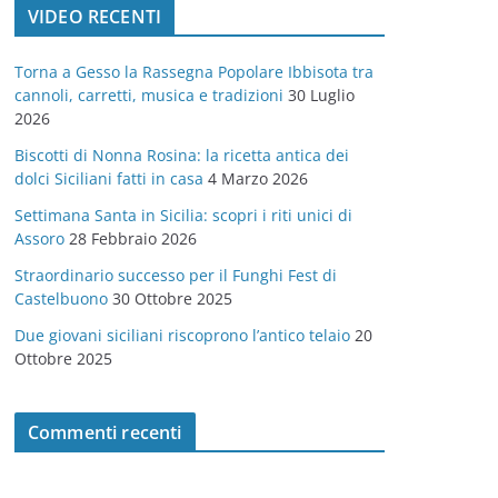
VIDEO RECENTI
e
g
Torna a Gesso la Rassegna Popolare Ibbisota tra
o
cannoli, carretti, musica e tradizioni
30 Luglio
r
2026
i
Biscotti di Nonna Rosina: la ricetta antica dei
e
dolci Siciliani fatti in casa
4 Marzo 2026
Settimana Santa in Sicilia: scopri i riti unici di
Assoro
28 Febbraio 2026
Straordinario successo per il Funghi Fest di
Castelbuono
30 Ottobre 2025
Due giovani siciliani riscoprono l’antico telaio
20
Ottobre 2025
Commenti recenti