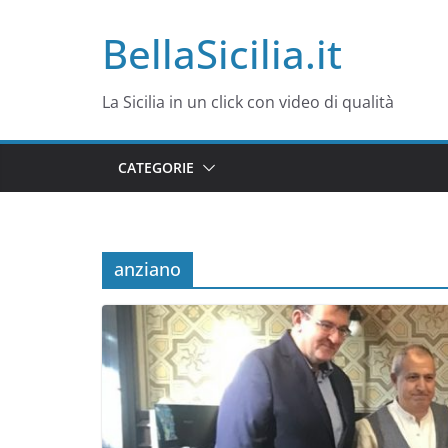
Salta
BellaSicilia.it
al
contenuto
La Sicilia in un click con video di qualità
CATEGORIE
anziano