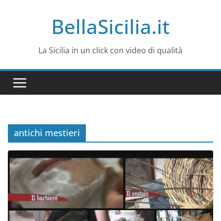
Salta
BellaSicilia.it
al
contenuto
La Sicilia in un click con video di qualità
antichi mestieri