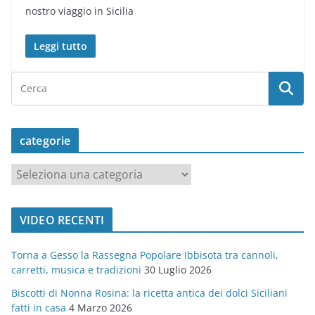
nostro viaggio in Sicilia
Leggi tutto
categorie
c
a
t
VIDEO RECENTI
e
g
Torna a Gesso la Rassegna Popolare Ibbisota tra cannoli,
o
carretti, musica e tradizioni
30 Luglio 2026
r
Biscotti di Nonna Rosina: la ricetta antica dei dolci Siciliani
i
fatti in casa
4 Marzo 2026
e