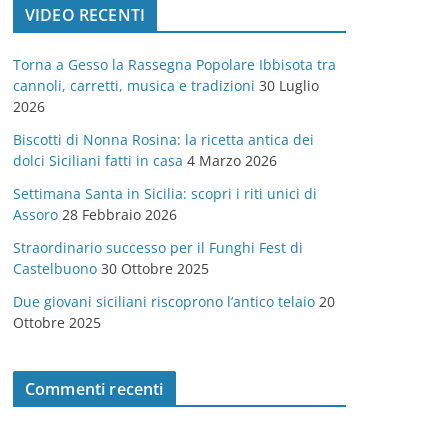
VIDEO RECENTI
e
g
Torna a Gesso la Rassegna Popolare Ibbisota tra
o
cannoli, carretti, musica e tradizioni
30 Luglio
r
2026
i
Biscotti di Nonna Rosina: la ricetta antica dei
e
dolci Siciliani fatti in casa
4 Marzo 2026
Settimana Santa in Sicilia: scopri i riti unici di
Assoro
28 Febbraio 2026
Straordinario successo per il Funghi Fest di
Castelbuono
30 Ottobre 2025
Due giovani siciliani riscoprono l’antico telaio
20
Ottobre 2025
Commenti recenti