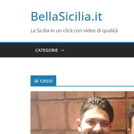
Salta
BellaSicilia.it
al
contenuto
La Sicilia in un click con video di qualità
CATEGORIE
ai cessi