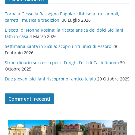
e
g
Torna a Gesso la Rassegna Popolare Ibbisota tra cannoli,
o
carretti, musica e tradizioni
30 Luglio 2026
r
Biscotti di Nonna Rosina: la ricetta antica dei dolci Siciliani
i
fatti in casa
4 Marzo 2026
e
Settimana Santa in Sicilia: scopri i riti unici di Assoro
28
Febbraio 2026
Straordinario successo per il Funghi Fest di Castelbuono
30
Ottobre 2025
Due giovani siciliani riscoprono l’antico telaio
20 Ottobre 2025
Commenti recenti