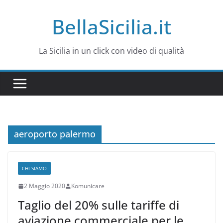
Salta
BellaSicilia.it
al
contenuto
La Sicilia in un click con video di qualità
aeroporto palermo
CHI SIAMO
2 Maggio 2020
Komunicare
Taglio del 20% sulle tariffe di
aviazione commerciale per le