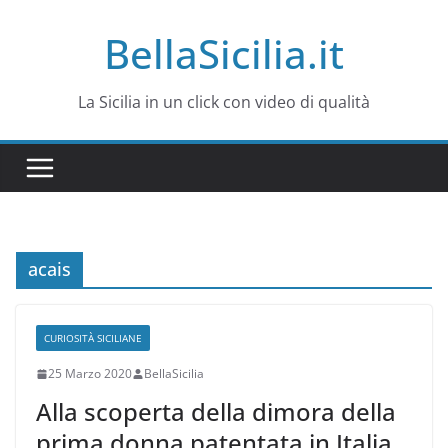
Salta
BellaSicilia.it
al
contenuto
La Sicilia in un click con video di qualità
acais
CURIOSITÀ SICILIANE
25 Marzo 2020
BellaSicilia
Alla scoperta della dimora della
prima donna patentata in Italia