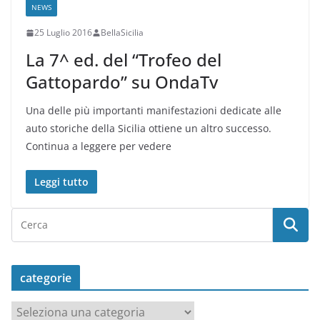
NEWS
25 Luglio 2016
BellaSicilia
La 7^ ed. del “Trofeo del
Gattopardo” su OndaTv
Una delle più importanti manifestazioni dedicate alle
auto storiche della Sicilia ottiene un altro successo.
Continua a leggere per vedere
Leggi tutto
categorie
c