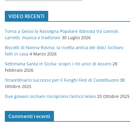
a
t
VIDEO RECENTI
e
g
Torna a Gesso la Rassegna Popolare Ibbisota tra cannoli,
o
carretti, musica e tradizioni
30 Luglio 2026
r
Biscotti di Nonna Rosina: la ricetta antica dei dolci Siciliani
i
fatti in casa
4 Marzo 2026
e
Settimana Santa in Sicilia: scopri i riti unici di Assoro
28
Febbraio 2026
Straordinario successo per il Funghi Fest di Castelbuono
30
Ottobre 2025
Due giovani siciliani riscoprono l’antico telaio
20 Ottobre 2025
Commenti recenti