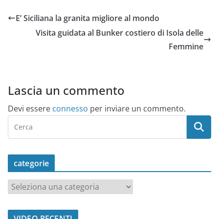
E’ Siciliana la granita migliore al mondo
Visita guidata al Bunker costiero di Isola delle
Femmine
Lascia un commento
Devi essere
connesso
per inviare un commento.
categorie
c
a
t
VIDEO RECENTI