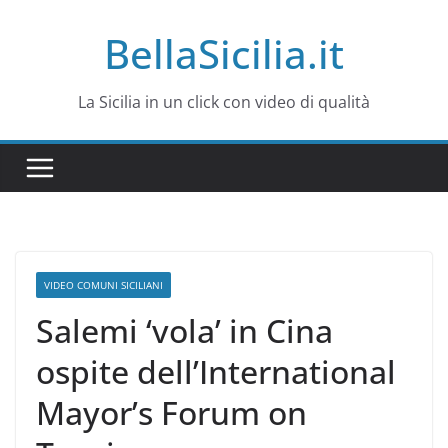
Salta
BellaSicilia.it
al
contenuto
La Sicilia in un click con video di qualità
VIDEO COMUNI SICILIANI
Salemi ‘vola’ in Cina
ospite dell’International
Mayor’s Forum on