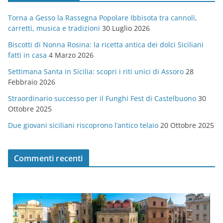
g
Torna a Gesso la Rassegna Popolare Ibbisota tra cannoli,
o
carretti, musica e tradizioni
30 Luglio 2026
r
Biscotti di Nonna Rosina: la ricetta antica dei dolci Siciliani
i
fatti in casa
4 Marzo 2026
e
Settimana Santa in Sicilia: scopri i riti unici di Assoro
28
Febbraio 2026
Straordinario successo per il Funghi Fest di Castelbuono
30
Ottobre 2025
Due giovani siciliani riscoprono l’antico telaio
20 Ottobre 2025
Commenti recenti