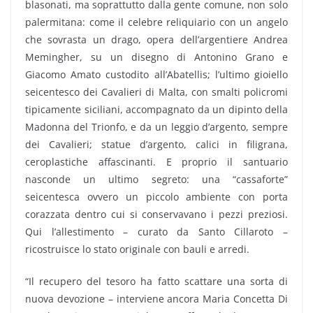
blasonati, ma soprattutto dalla gente comune, non solo
palermitana: come il celebre reliquiario con un angelo
che sovrasta un drago, opera dell’argentiere Andrea
Memingher, su un disegno di Antonino Grano e
Giacomo Amato custodito all’Abatellis; l’ultimo gioiello
seicentesco dei Cavalieri di Malta, con smalti policromi
tipicamente siciliani, accompagnato da un dipinto della
Madonna del Trionfo, e da un leggio d’argento, sempre
dei Cavalieri; statue d’argento, calici in filigrana,
ceroplastiche affascinanti. E proprio il santuario
nasconde un ultimo segreto: una “cassaforte”
seicentesca ovvero un piccolo ambiente con porta
corazzata dentro cui si conservavano i pezzi preziosi.
Qui l’allestimento – curato da Santo Cillaroto –
ricostruisce lo stato originale con bauli e arredi.
“Il recupero del tesoro ha fatto scattare una sorta di
nuova devozione – interviene ancora Maria Concetta Di