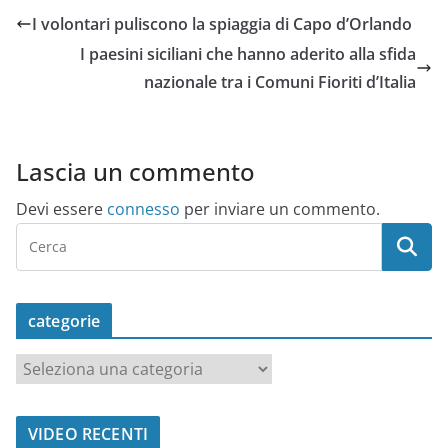
I volontari puliscono la spiaggia di Capo d’Orlando
I paesini siciliani che hanno aderito alla sfida
nazionale tra i Comuni Fioriti d’Italia
Lascia un commento
Devi essere
connesso
per inviare un commento.
categorie
c
a
t
VIDEO RECENTI
e