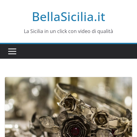
Salta
BellaSicilia.it
al
contenuto
La Sicilia in un click con video di qualità