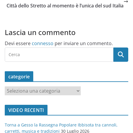
Città dello Stretto al momento è l’unica del sud Italia
Lascia un commento
Devi essere
connesso
per inviare un commento.
categorie
c
a
t
VIDEO RECENTI
e
g
Torna a Gesso la Rassegna Popolare Ibbisota tra cannoli,
o
carretti, musica e tradizioni
30 Luglio 2026