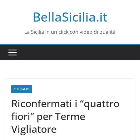
Salta
BellaSicilia.it
al
contenuto
La Sicilia in un click con video di qualità
CHI SIAMO
Riconfermati i “quattro
fiori” per Terme
Vigliatore