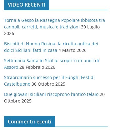
VIDEO RECENTI
e
g
Torna a Gesso la Rassegna Popolare Ibbisota tra
o
cannoli, carretti, musica e tradizioni
30 Luglio
r
2026
i
Biscotti di Nonna Rosina: la ricetta antica dei
e
dolci Siciliani fatti in casa
4 Marzo 2026
Settimana Santa in Sicilia: scopri i riti unici di
Assoro
28 Febbraio 2026
Straordinario successo per il Funghi Fest di
Castelbuono
30 Ottobre 2025
Due giovani siciliani riscoprono l’antico telaio
20
Ottobre 2025
Commenti recenti