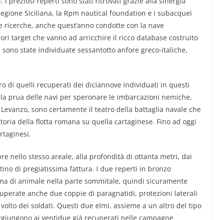
 I preziosi reperti sono stati ritrovati grazie alla sinergia
egione Siciliana, la Rpm nautical foundation e i subacquei
le ricerche, anche quest’anno condotte con la nave
ori target che vanno ad arricchire il ricco database costruito
, sono state individuate sessantotto anfore greco-italiche,
ro di quelli recuperati dei diciannove individuati in questi
ulla prua delle navi per speronare le imbarcazioni nemiche,
 Levanzo, sono certamente il teatro della battaglia navale che
ttoria della flotta romana su quella cartaginese. Fino ad oggi
rtaginesi.
pre nello stesso areale, alla profondità di ottanta metri, dai
ino di pregiatissima fattura. I due reperti in bronzo
ma di animale nella parte sommitale, quindi sicuramente
uperate anche due coppie di paragnatidi, protezioni laterali
l volto dei soldati. Questi due elmi, assieme a un altro del tipo
aggiungono ai ventidue già recuperati nelle campagne