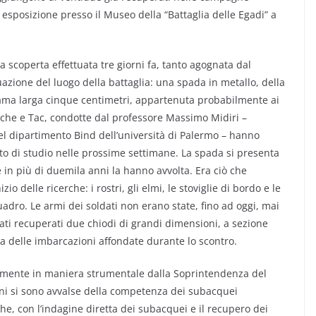
n esposizione presso il Museo della “Battaglia delle Egadi” a
a scoperta effettuata tre giorni fa, tanto agognata dal
azione del luogo della battaglia: una spada in metallo, della
lama larga cinque centimetri, appartenuta probabilmente ai
giche e Tac, condotte dal professore Massimo Midiri –
del dipartimento Bind dell’università di Palermo – hanno
to di studio nelle prossime settimane. La spada si presenta
 in più di duemila anni la hanno avvolta. Era ciò che
io delle ricerche: i rostri, gli elmi, le stoviglie di bordo e le
adro. Le armi dei soldati non erano state, fino ad oggi, mai
tati recuperati due chiodi di grandi dimensioni, a sezione
 delle imbarcazioni affondate durante lo scontro.
camente in maniera strumentale dalla Soprintendenza del
ni si sono avvalse della competenza dei subacquei
he, con l’indagine diretta dei subacquei e il recupero dei