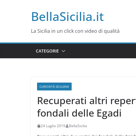
Salta
BellaSicilia.it
al
contenuto
La Sicilia in un click con video di qualità
CATEGORIE
CURIOSITÀ SICILIANE
Recuperati altri reper
fondali delle Egadi
24 Luglio 2019
BellaSicilia