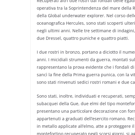
Recuperati altri due rostri dai fondali delle Egadi.
operativa tra la Soprintendenza del mare della R
della Global underwater explorer. Nel corso del
oceanografica Hercules, sono stati scoperti ulteri
negli ultimi anni. Nelle tre settimane di indagini
due Dressel, quattro puniche e quattro piatti.
I due rostri in bronzo, portano a diciotto il nume
anni. I micidiali strumenti da guerra, montati s
rappresentano la prova evidente che i fondali di
sancì la fine della Prima guerra punica, con la vi
sono stati rinvenuti sedici rostri romani e due ca
Sono stati, inoltre, individuati e recuperati, sem
subacquei della Gue, due elmi del tipo montefort
presentano una particolare decorazione con for
appartenuti a graduati dell’esercito romano. Rec
in metallo applicate all’elmo, atte a proteggere i
montefortino recuperato negli scorsi giorni, si 