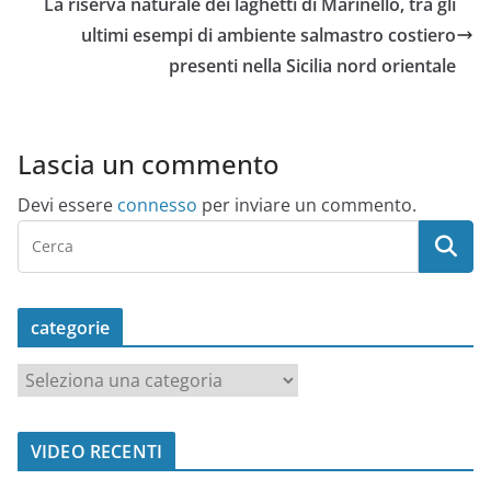
La riserva naturale dei laghetti di Marinello, tra gli
ultimi esempi di ambiente salmastro costiero
presenti nella Sicilia nord orientale
Lascia un commento
Devi essere
connesso
per inviare un commento.
categorie
c
a
t
VIDEO RECENTI
e
g