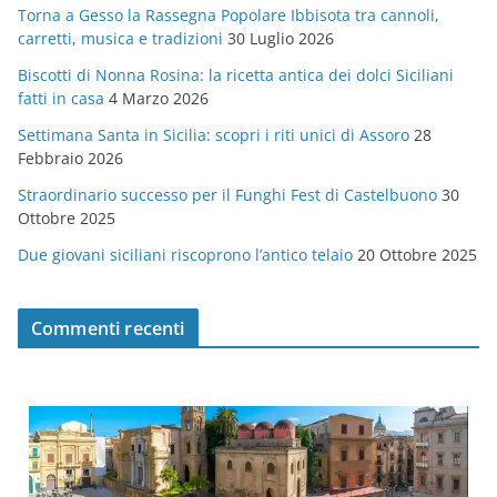
Torna a Gesso la Rassegna Popolare Ibbisota tra cannoli,
o
carretti, musica e tradizioni
30 Luglio 2026
r
Biscotti di Nonna Rosina: la ricetta antica dei dolci Siciliani
i
fatti in casa
4 Marzo 2026
e
Settimana Santa in Sicilia: scopri i riti unici di Assoro
28
Febbraio 2026
Straordinario successo per il Funghi Fest di Castelbuono
30
Ottobre 2025
Due giovani siciliani riscoprono l’antico telaio
20 Ottobre 2025
Commenti recenti