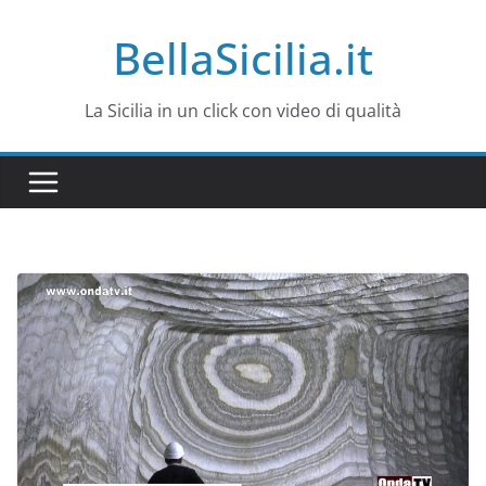
Salta
BellaSicilia.it
al
contenuto
La Sicilia in un click con video di qualità