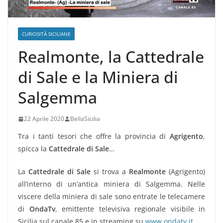
CURIOSITÀ SICILIANE
Realmonte, la Cattedrale
di Sale e la Miniera di
Salgemma
22 Aprile 2020
BellaSicilia
Tra i tanti tesori che offre la provincia di
Agrigento
,
spicca la
Cattedrale di Sale
…
La
Cattedrale di Sale
si trova a
Realmonte
(Agrigento)
all’interno di un’antica miniera di Salgemma. Nelle
viscere della miniera di sale sono entrate le telecamere
di
OndaTv
, emittente televisiva regionale visibile in
Sicilia sul canale 85 e in streaming su
www.ondatv.it
.