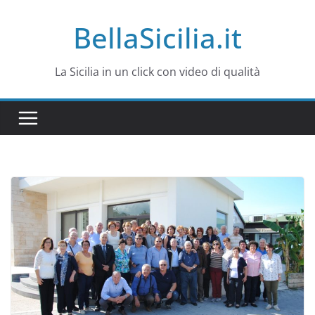
Salta
BellaSicilia.it
al
contenuto
La Sicilia in un click con video di qualità