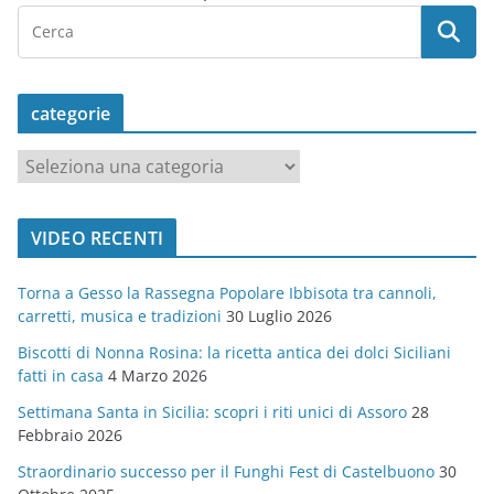
categorie
c
a
t
VIDEO RECENTI
e
g
Torna a Gesso la Rassegna Popolare Ibbisota tra cannoli,
o
carretti, musica e tradizioni
30 Luglio 2026
r
Biscotti di Nonna Rosina: la ricetta antica dei dolci Siciliani
i
fatti in casa
4 Marzo 2026
e
Settimana Santa in Sicilia: scopri i riti unici di Assoro
28
Febbraio 2026
Straordinario successo per il Funghi Fest di Castelbuono
30