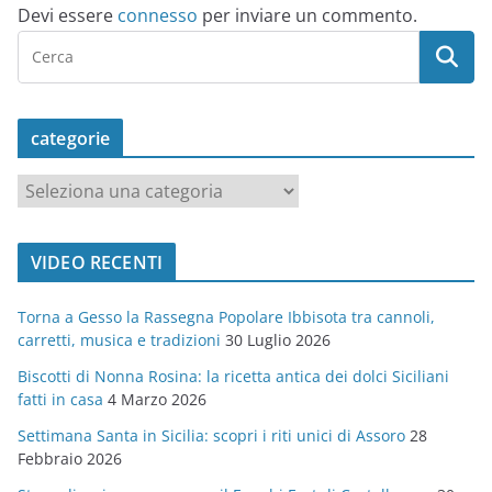
Devi essere
connesso
per inviare un commento.
categorie
c
a
t
VIDEO RECENTI
e
g
Torna a Gesso la Rassegna Popolare Ibbisota tra cannoli,
o
carretti, musica e tradizioni
30 Luglio 2026
r
Biscotti di Nonna Rosina: la ricetta antica dei dolci Siciliani
i
fatti in casa
4 Marzo 2026
e
Settimana Santa in Sicilia: scopri i riti unici di Assoro
28
Febbraio 2026