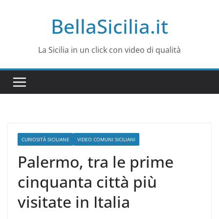
Salta
BellaSicilia.it
al
contenuto
La Sicilia in un click con video di qualità
CURIOSITÀ SICILIANE
VIDEO COMUNI SICILIANI
Palermo, tra le prime
cinquanta città più
visitate in Italia