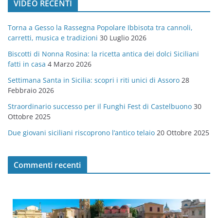
VIDEO RECENTI
e
g
Torna a Gesso la Rassegna Popolare Ibbisota tra cannoli,
o
carretti, musica e tradizioni
30 Luglio 2026
r
Biscotti di Nonna Rosina: la ricetta antica dei dolci Siciliani
i
fatti in casa
4 Marzo 2026
e
Settimana Santa in Sicilia: scopri i riti unici di Assoro
28
Febbraio 2026
Straordinario successo per il Funghi Fest di Castelbuono
30
Ottobre 2025
Due giovani siciliani riscoprono l’antico telaio
20 Ottobre 2025
Commenti recenti