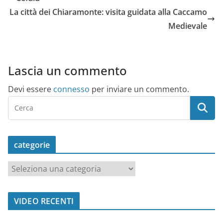
La città dei Chiaramonte: visita guidata alla Caccamo
Medievale
Lascia un commento
Devi essere
connesso
per inviare un commento.
categorie
c
a
t
VIDEO RECENTI
e
g