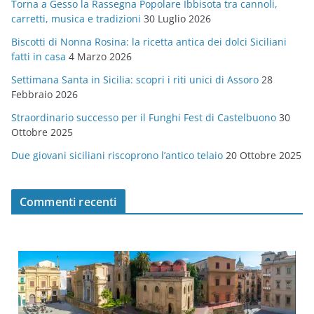
Torna a Gesso la Rassegna Popolare Ibbisota tra cannoli,
o
carretti, musica e tradizioni
30 Luglio 2026
r
Biscotti di Nonna Rosina: la ricetta antica dei dolci Siciliani
i
fatti in casa
4 Marzo 2026
e
Settimana Santa in Sicilia: scopri i riti unici di Assoro
28
Febbraio 2026
Straordinario successo per il Funghi Fest di Castelbuono
30
Ottobre 2025
Due giovani siciliani riscoprono l’antico telaio
20 Ottobre 2025
Commenti recenti