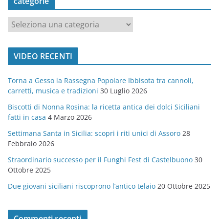
categorie
c
a
t
VIDEO RECENTI
e
g
Torna a Gesso la Rassegna Popolare Ibbisota tra cannoli,
o
carretti, musica e tradizioni
30 Luglio 2026
r
Biscotti di Nonna Rosina: la ricetta antica dei dolci Siciliani
i
fatti in casa
4 Marzo 2026
e
Settimana Santa in Sicilia: scopri i riti unici di Assoro
28
Febbraio 2026
Straordinario successo per il Funghi Fest di Castelbuono
30
Ottobre 2025
Due giovani siciliani riscoprono l’antico telaio
20 Ottobre 2025
Commenti recenti