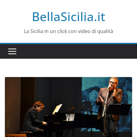
Salta
BellaSicilia.it
al
contenuto
La Sicilia in un click con video di qualità