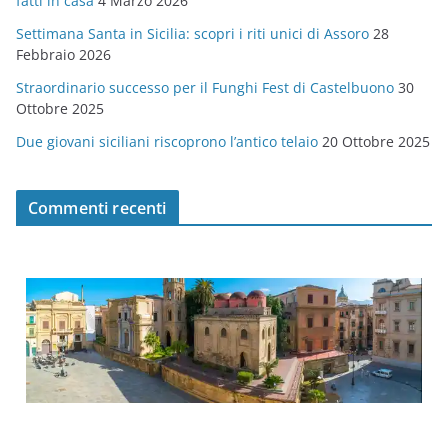
fatti in casa
4 Marzo 2026
e
Settimana Santa in Sicilia: scopri i riti unici di Assoro
28
Febbraio 2026
Straordinario successo per il Funghi Fest di Castelbuono
30
Ottobre 2025
Due giovani siciliani riscoprono l’antico telaio
20 Ottobre 2025
Commenti recenti