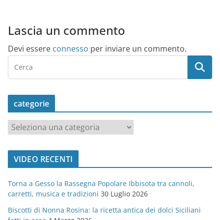
Lascia un commento
Devi essere
connesso
per inviare un commento.
categorie
c
a
t
VIDEO RECENTI
e
g
Torna a Gesso la Rassegna Popolare Ibbisota tra cannoli,
o
carretti, musica e tradizioni
30 Luglio 2026
r
Biscotti di Nonna Rosina: la ricetta antica dei dolci Siciliani
i