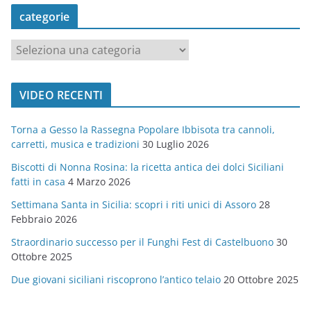
categorie
c
a
t
VIDEO RECENTI
e
g
Torna a Gesso la Rassegna Popolare Ibbisota tra cannoli,
o
carretti, musica e tradizioni
30 Luglio 2026
r
Biscotti di Nonna Rosina: la ricetta antica dei dolci Siciliani
i
fatti in casa
4 Marzo 2026
e
Settimana Santa in Sicilia: scopri i riti unici di Assoro
28
Febbraio 2026
Straordinario successo per il Funghi Fest di Castelbuono
30
Ottobre 2025
Due giovani siciliani riscoprono l’antico telaio
20 Ottobre 2025