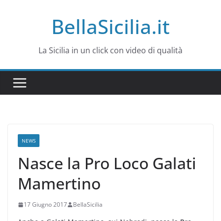
Salta
BellaSicilia.it
al
contenuto
La Sicilia in un click con video di qualità
NEWS
Nasce la Pro Loco Galati
Mamertino
17 Giugno 2017
BellaSicilia