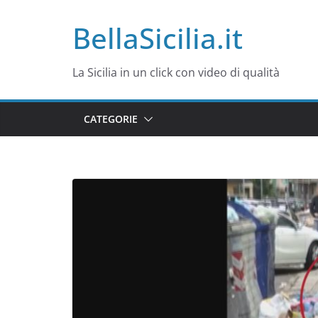
Salta
BellaSicilia.it
al
contenuto
La Sicilia in un click con video di qualità
CATEGORIE