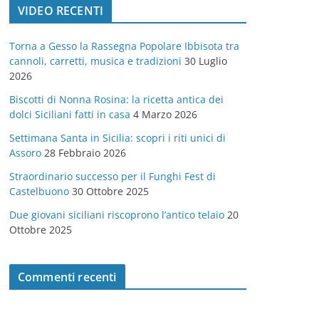
VIDEO RECENTI
e
g
Torna a Gesso la Rassegna Popolare Ibbisota tra
o
cannoli, carretti, musica e tradizioni
30 Luglio
r
2026
i
Biscotti di Nonna Rosina: la ricetta antica dei
e
dolci Siciliani fatti in casa
4 Marzo 2026
Settimana Santa in Sicilia: scopri i riti unici di
Assoro
28 Febbraio 2026
Straordinario successo per il Funghi Fest di
Castelbuono
30 Ottobre 2025
Due giovani siciliani riscoprono l’antico telaio
20
Ottobre 2025
Commenti recenti