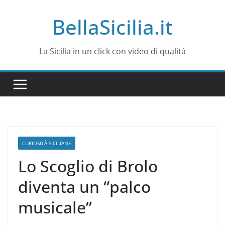
Salta
BellaSicilia.it
al
contenuto
La Sicilia in un click con video di qualità
CURIOSITÀ SICILIANE
Lo Scoglio di Brolo
diventa un “palco
musicale”