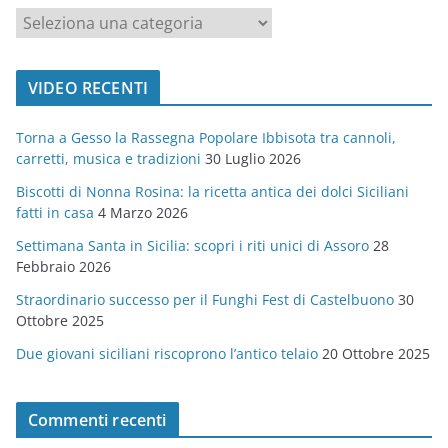
c
a
t
VIDEO RECENTI
e
g
Torna a Gesso la Rassegna Popolare Ibbisota tra cannoli,
o
carretti, musica e tradizioni
30 Luglio 2026
r
Biscotti di Nonna Rosina: la ricetta antica dei dolci Siciliani
i
fatti in casa
4 Marzo 2026
e
Settimana Santa in Sicilia: scopri i riti unici di Assoro
28
Febbraio 2026
Straordinario successo per il Funghi Fest di Castelbuono
30
Ottobre 2025
Due giovani siciliani riscoprono l’antico telaio
20 Ottobre 2025
Commenti recenti