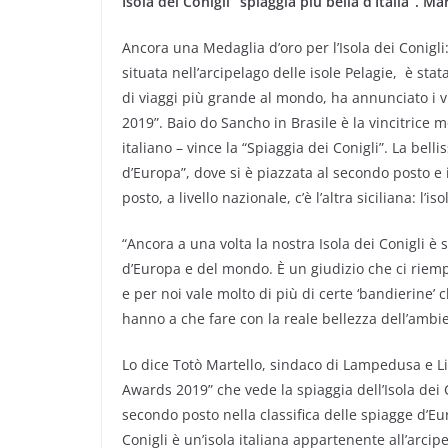
Isola dei Conigli “spiaggia più bella d’Italia”.
Ancora una Medaglia d’oro per l’Isola dei Conigli: 
situata nell’arcipelago delle isole Pelagie, è stata 
di viaggi più grande al mondo, ha annunciato i v
2019”. Baio do Sancho in Brasile è la vincitrice 
italiano – vince la “Spiaggia dei Conigli”. La bell
d’Europa”, dove si è piazzata al secondo posto e
posto, a livello nazionale, c’è l’altra siciliana: l’i
“Ancora a una volta la nostra Isola dei Conigli è s
d’Europa e del mondo. È un giudizio che ci riempi
e per noi vale molto di più di certe ‘bandierine’
hanno a che fare con la reale bellezza dell’ambie
Lo dice Totò Martello, sindaco di Lampedusa e Li
Awards 2019” che vede la spiaggia dell’Isola dei 
secondo posto nella classifica delle spiagge d’Eur
Conigli è un’isola italiana appartenente all’arcipel