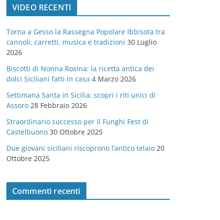
VIDEO RECENTI
e
g
Torna a Gesso la Rassegna Popolare Ibbisota tra
o
cannoli, carretti, musica e tradizioni
30 Luglio
r
2026
i
Biscotti di Nonna Rosina: la ricetta antica dei
e
dolci Siciliani fatti in casa
4 Marzo 2026
Settimana Santa in Sicilia: scopri i riti unici di
Assoro
28 Febbraio 2026
Straordinario successo per il Funghi Fest di
Castelbuono
30 Ottobre 2025
Due giovani siciliani riscoprono l’antico telaio
20
Ottobre 2025
Commenti recenti