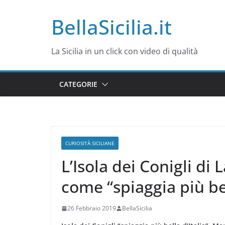
Salta
BellaSicilia.it
al
contenuto
La Sicilia in un click con video di qualità
CATEGORIE
CURIOSITÀ SICILIANE
L’Isola dei Conigli di
come “spiaggia più bel
26 Febbraio 2019
BellaSicilia