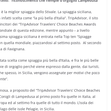
 Martello: “riconoscimento che riempie d’orgoglio Lampedusa”
è la miglior spiaggia dello Stivale. La spiaggia siciliana,
infatti scelta come “la più bella d’Italia”. TripAdvisor, il sito
incitori dei “TripAdvisor Travelers’ Choice Beaches Awards
mondiale di questa edizione, mentre appunto – a livello
issima spiaggia siciliana è entrata nella Top ten “Spiagge
 in quella mondiale, piazzandosi al settimo posto. Al secondo
sola di Favignana.
tata scelta come spiaggia più bella d’Italia, e fra le più belle
e di orgoglio perché viene espresso dalla gente, dai turisti,
 che spesso, in Sicilia, vengono assegnate per motivi che poco
nte”.
nosa, a proposito del “TripAdvisor Travelers’ Choice Beaches
Conigli di Lampedusa al primo posto fra quelle in Italia, al
opa ed al settimo fra quelle di tutto il mondo. L’isola dei
ago delle isole Pelagie, in Sicilia.