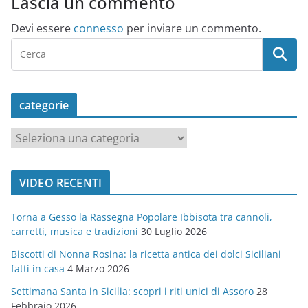
Lascia un commento
Devi essere
connesso
per inviare un commento.
categorie
c
a
t
VIDEO RECENTI
e
g
Torna a Gesso la Rassegna Popolare Ibbisota tra cannoli,
o
carretti, musica e tradizioni
30 Luglio 2026
r
Biscotti di Nonna Rosina: la ricetta antica dei dolci Siciliani
i
fatti in casa
4 Marzo 2026
e
Settimana Santa in Sicilia: scopri i riti unici di Assoro
28
Febbraio 2026