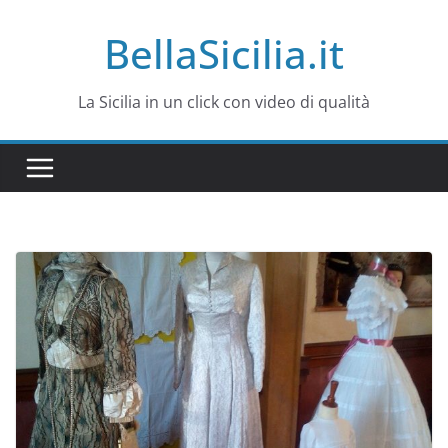
Salta
BellaSicilia.it
al
contenuto
La Sicilia in un click con video di qualità