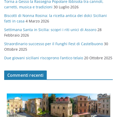
Torna a Gesso la Rassegna Popolare Ibbisota tra cannoli,
o
carretti, musica e tradizioni
30 Luglio 2026
r
Biscotti di Nonna Rosina: la ricetta antica dei dolci Siciliani
i
fatti in casa
4 Marzo 2026
e
Settimana Santa in Sicilia: scopri i riti unici di Assoro
28
Febbraio 2026
Straordinario successo per il Funghi Fest di Castelbuono
30
Ottobre 2025
Due giovani siciliani riscoprono l’antico telaio
20 Ottobre 2025
Commenti recenti