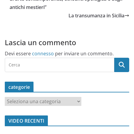
antichi mestieri”
La transumanza in Sicilia
Lascia un commento
Devi essere
connesso
per inviare un commento.
categorie
c
a
t
VIDEO RECENTI
e
g