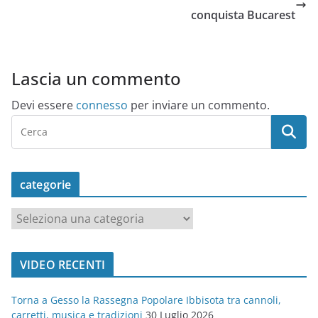
conquista Bucarest
Lascia un commento
Devi essere
connesso
per inviare un commento.
categorie
c
a
t
VIDEO RECENTI
e
g
Torna a Gesso la Rassegna Popolare Ibbisota tra cannoli,
o
carretti, musica e tradizioni
30 Luglio 2026