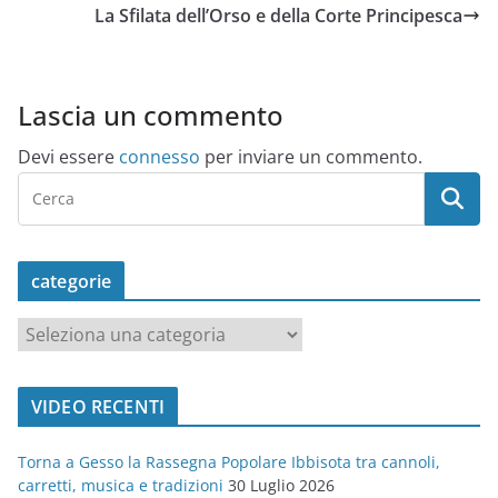
La Sfilata dell’Orso e della Corte Principesca
Lascia un commento
Devi essere
connesso
per inviare un commento.
categorie
c
a
t
VIDEO RECENTI
e
g
Torna a Gesso la Rassegna Popolare Ibbisota tra cannoli,
o
carretti, musica e tradizioni
30 Luglio 2026
r