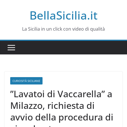
Salta
BellaSicilia.it
al
contenuto
La Sicilia in un click con video di qualità
CURIOSITÀ SICILIANE
”Lavatoi di Vaccarella” a
Milazzo, richiesta di
avvio della procedura di