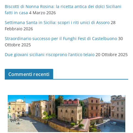
Biscotti di Nonna Rosina: la ricetta antica dei dolci Siciliani
i
fatti in casa
4 Marzo 2026
e
Settimana Santa in Sicilia: scopri i riti unici di Assoro
28
Febbraio 2026
Straordinario successo per il Funghi Fest di Castelbuono
30
Ottobre 2025
Due giovani siciliani riscoprono l’antico telaio
20 Ottobre 2025
Commenti recenti