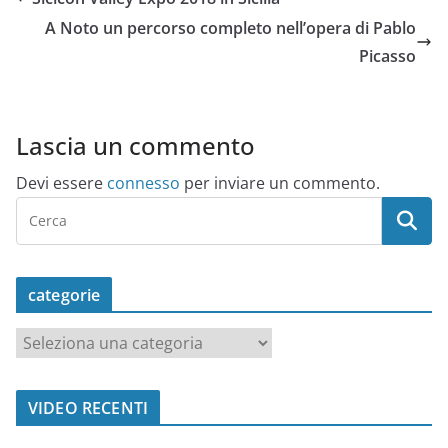
A Noto un percorso completo nell’opera di Pablo
Picasso
Lascia un commento
Devi essere
connesso
per inviare un commento.
categorie
c
a
t
VIDEO RECENTI
e
g