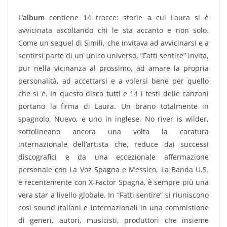
L’
album
contiene 14 tracce: storie a cui Laura si è
avvicinata ascoltando chi le sta accanto e non solo.
Come un sequel di Simili, che invitava ad avvicinarsi e a
sentirsi parte di un unico universo, “Fatti sentire” invita,
pur nella vicinanza al prossimo, ad amare la propria
personalità, ad accettarsi e a volersi bene per quello
che si è. In questo disco tutti e 14 i testi delle canzoni
portano la firma di Laura. Un brano totalmente in
spagnolo, Nuevo, e uno in inglese, No river is wilder,
sottolineano ancora una volta la caratura
internazionale dell’artista che, reduce dai successi
discografici e da una eccezionale affermazione
personale con La Voz Spagna e Messico, La Banda U.S.
e recentemente con X-Factor Spagna, è sempre più una
vera star a livello globale. In “Fatti sentire” si riuniscono
così sound italiani e internazionali in una commistione
di generi, autori, musicisti, produttori che insieme