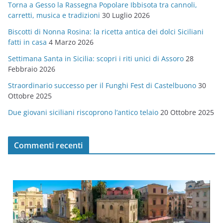
Torna a Gesso la Rassegna Popolare Ibbisota tra cannoli,
o
carretti, musica e tradizioni
30 Luglio 2026
r
Biscotti di Nonna Rosina: la ricetta antica dei dolci Siciliani
i
fatti in casa
4 Marzo 2026
e
Settimana Santa in Sicilia: scopri i riti unici di Assoro
28
Febbraio 2026
Straordinario successo per il Funghi Fest di Castelbuono
30
Ottobre 2025
Due giovani siciliani riscoprono l’antico telaio
20 Ottobre 2025
Commenti recenti