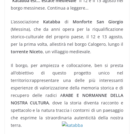
“
Katabba est… estate medievale
” il 12 e il 13 agosto nel
borgo messinese. Continua a leggere…
L’associazione
Katabba
di
Monforte San Giorgio
(Messina), che da anni opera per la riqualificazione
storico-culturale del proprio paese, il 12 e 13 agosto,
per la prima volta, allestirà nel borgo Calogero, lungo il
torrente Niceto
, un villaggio medievale.
Il borgo, per ampiezza e collocazione, ben si presta
all’obiettivo di questo progetto unico nel
territorio:rappresentare una delle più interessanti
esperienze di valorizzazione della memoria storica e di
recupero delle radici A
RABE E NORMANNE DELLA
NOSTRA CULTURA
, dove la storia diventa racconto e
spettacolo e la natura traccia i contorni di un paesaggio
che esprime la straordinaria autenticità della nostra
terra.