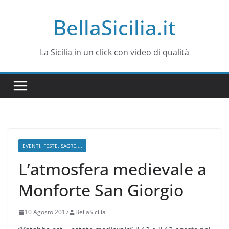
Salta
BellaSicilia.it
al
contenuto
La Sicilia in un click con video di qualità
EVENTI, FESTE, SAGRE....
L’atmosfera medievale a
Monforte San Giorgio
10 Agosto 2017
BellaSicilia