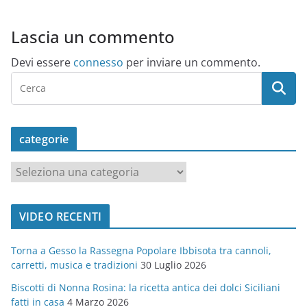
Lascia un commento
Devi essere
connesso
per inviare un commento.
categorie
c
a
t
VIDEO RECENTI
e
g
Torna a Gesso la Rassegna Popolare Ibbisota tra cannoli,
o
carretti, musica e tradizioni
30 Luglio 2026
r
Biscotti di Nonna Rosina: la ricetta antica dei dolci Siciliani
i
fatti in casa
4 Marzo 2026
e