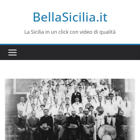
Salta
BellaSicilia.it
al
contenuto
La Sicilia in un click con video di qualità