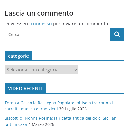
Lascia un commento
Devi essere
connesso
per inviare un commento.
categorie
c
a
t
VIDEO RECENTI
e
g
Torna a Gesso la Rassegna Popolare Ibbisota tra cannoli,
o
carretti, musica e tradizioni
30 Luglio 2026
r
Biscotti di Nonna Rosina: la ricetta antica dei dolci Siciliani
i
fatti in casa
4 Marzo 2026
e