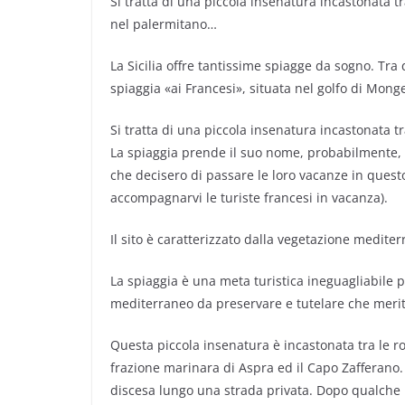
Si tratta di una piccola insenatura incastonata t
nel palermitano…
La Sicilia offre tantissime spiagge da sogno. Tra
spiaggia «ai Francesi», situata nel golfo di Monge
Si tratta di una piccola insenatura incastonata t
La spiaggia prende il suo nome, probabilmente, da
che decisero di passare le loro vacanze in questo 
accompagnarvi le turiste francesi in vacanza).
Il sito è caratterizzato dalla vegetazione mediter
La spiaggia è una meta turistica ineguagliabile 
mediterraneo da preservare e tutelare che meri
Questa piccola insenatura è incastonata tra le ro
frazione marinara di Aspra ed il Capo Zafferano.
discesa lungo una strada privata. Dopo qualche p