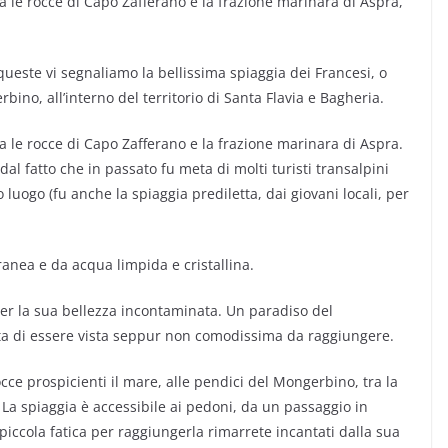
ra le rocce di Capo Zafferano e la frazione marinara di Aspra,
 queste vi segnaliamo la bellissima spiaggia dei Francesi, o
rbino, all’interno del territorio di Santa Flavia e Bagheria.
ra le rocce di Capo Zafferano e la frazione marinara di Aspra.
l fatto che in passato fu meta di molti turisti transalpini
luogo (fu anche la spiaggia prediletta, dai giovani locali, per
ranea e da acqua limpida e cristallina.
per la sua bellezza incontaminata. Un paradiso del
ta di essere vista seppur non comodissima da raggiungere.
cce prospicienti il mare, alle pendici del Mongerbino, tra la
 La spiaggia è accessibile ai pedoni, da un passaggio in
iccola fatica per raggiungerla rimarrete incantati dalla sua