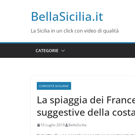
Salta
BellaSicilia.it
al
contenuto
La Sicilia in un click con video di qualità
CATEGORIE
CURIOSITÀ SICILIANE
La spiaggia dei France
suggestive della cost
10 Luglio 2019
BellaSicilia