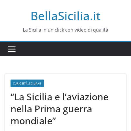
Salta
BellaSicilia.it
al
contenuto
La Sicilia in un click con video di qualità
CURIOSITÀ SICILIANE
“La Sicilia e l’aviazione
nella Prima guerra
mondiale”