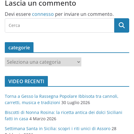
Lascia un commento
Devi essere
connesso
per inviare un commento.
categorie
c
a
t
VIDEO RECENTI
e
g
Torna a Gesso la Rassegna Popolare Ibbisota tra cannoli,
o
carretti, musica e tradizioni
30 Luglio 2026
r
Biscotti di Nonna Rosina: la ricetta antica dei dolci Siciliani
i
fatti in casa
4 Marzo 2026
e
Settimana Santa in Sicilia: scopri i riti unici di Assoro
28