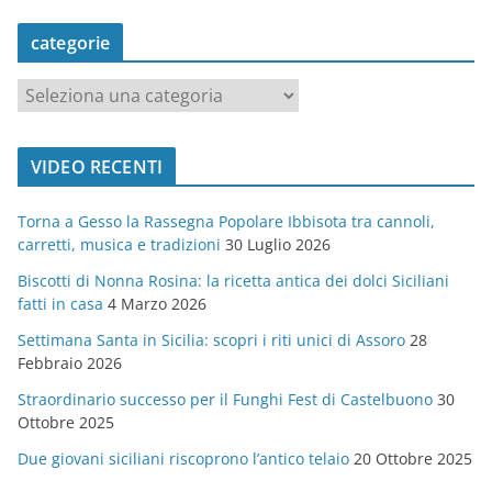
categorie
c
a
t
VIDEO RECENTI
e
g
Torna a Gesso la Rassegna Popolare Ibbisota tra cannoli,
o
carretti, musica e tradizioni
30 Luglio 2026
r
Biscotti di Nonna Rosina: la ricetta antica dei dolci Siciliani
i
fatti in casa
4 Marzo 2026
e
Settimana Santa in Sicilia: scopri i riti unici di Assoro
28
Febbraio 2026
Straordinario successo per il Funghi Fest di Castelbuono
30
Ottobre 2025
Due giovani siciliani riscoprono l’antico telaio
20 Ottobre 2025