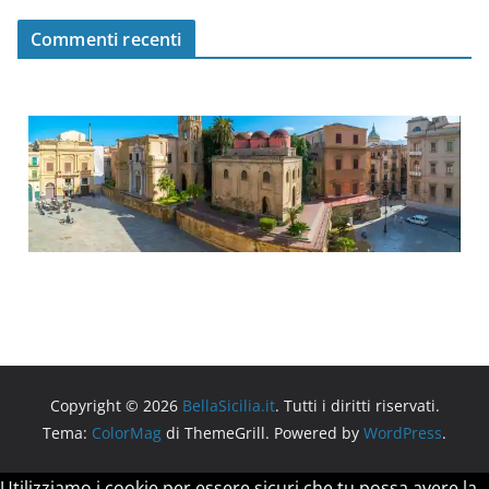
Commenti recenti
Copyright © 2026
BellaSicilia.it
. Tutti i diritti riservati.
Tema:
ColorMag
di ThemeGrill. Powered by
WordPress
.
Utilizziamo i cookie per essere sicuri che tu possa avere la