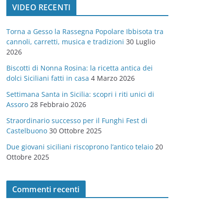
VIDEO RECENTI
e
g
Torna a Gesso la Rassegna Popolare Ibbisota tra
o
cannoli, carretti, musica e tradizioni
30 Luglio
r
2026
i
Biscotti di Nonna Rosina: la ricetta antica dei
e
dolci Siciliani fatti in casa
4 Marzo 2026
Settimana Santa in Sicilia: scopri i riti unici di
Assoro
28 Febbraio 2026
Straordinario successo per il Funghi Fest di
Castelbuono
30 Ottobre 2025
Due giovani siciliani riscoprono l’antico telaio
20
Ottobre 2025
Commenti recenti