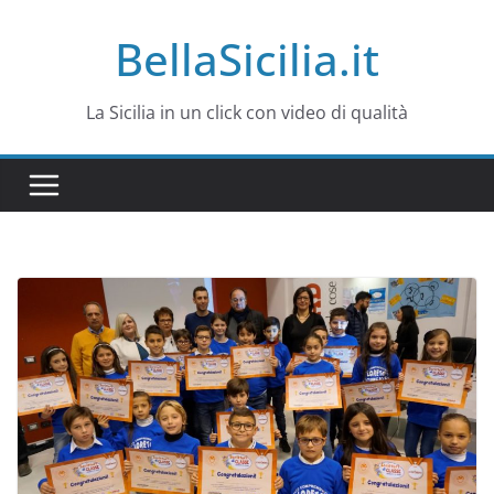
Salta
BellaSicilia.it
al
contenuto
La Sicilia in un click con video di qualità