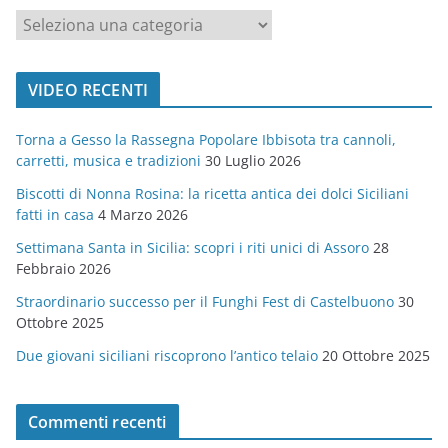
c
a
t
VIDEO RECENTI
e
g
Torna a Gesso la Rassegna Popolare Ibbisota tra cannoli,
o
carretti, musica e tradizioni
30 Luglio 2026
r
Biscotti di Nonna Rosina: la ricetta antica dei dolci Siciliani
i
fatti in casa
4 Marzo 2026
e
Settimana Santa in Sicilia: scopri i riti unici di Assoro
28
Febbraio 2026
Straordinario successo per il Funghi Fest di Castelbuono
30
Ottobre 2025
Due giovani siciliani riscoprono l’antico telaio
20 Ottobre 2025
Commenti recenti