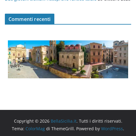
Commenti recenti
Copyright © 2026
BellaSicilia.it
. Tutti i diritti riservati.
Tema:
ColorMag
di ThemeGrill. Powered by
WordPress
.