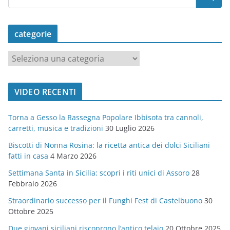
categorie
c
a
t
VIDEO RECENTI
e
g
Torna a Gesso la Rassegna Popolare Ibbisota tra cannoli,
o
carretti, musica e tradizioni
30 Luglio 2026
r
Biscotti di Nonna Rosina: la ricetta antica dei dolci Siciliani
i
fatti in casa
4 Marzo 2026
e
Settimana Santa in Sicilia: scopri i riti unici di Assoro
28
Febbraio 2026
Straordinario successo per il Funghi Fest di Castelbuono
30
Ottobre 2025
Due giovani siciliani riscoprono l’antico telaio
20 Ottobre 2025