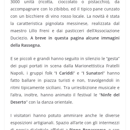
3000 unità (ricotta, cioccolato o pistacchio), da
accompagnare con lo zibibbo, ed il tipico pane cunzato
con un bicchiere di vino rosso locale. La novità è stata
la caratteristica pignolata messinese, realizzata dal
maestro Lillo Freni e dai pasticceri dell’Associazione
Duciezio.
A breve in questa pagina alcune immagini
della Rassegna.
E se piccoli e grandi hanno seguito in silenzio le “gesta”
dei pupi portati in scena dalla Marionettistica Fratelli
Napoli, i gruppi folk “
I Cariddi
” e “
I Sunatori
” hanno
fatto ballare in piazza turisti e non, travolgendoli in
ritmi tipicamente siciliani. Tra un’esibizione musicale e
l’altra, inoltre, hanno animato il festival le “
Ninfe del
Deserto
” con la danza orientale.
I visitatori hanno potuto ammirare anche le diverse
esposizioni artigianali. Spazio all’arte con gli intermezzi
di poesia dialettale affidati a
Pippo Bonaccorso
, e con