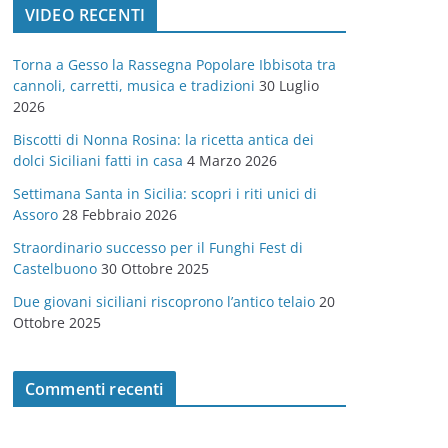
VIDEO RECENTI
e
g
Torna a Gesso la Rassegna Popolare Ibbisota tra
o
cannoli, carretti, musica e tradizioni
30 Luglio
r
2026
i
Biscotti di Nonna Rosina: la ricetta antica dei
e
dolci Siciliani fatti in casa
4 Marzo 2026
Settimana Santa in Sicilia: scopri i riti unici di
Assoro
28 Febbraio 2026
Straordinario successo per il Funghi Fest di
Castelbuono
30 Ottobre 2025
Due giovani siciliani riscoprono l’antico telaio
20
Ottobre 2025
Commenti recenti