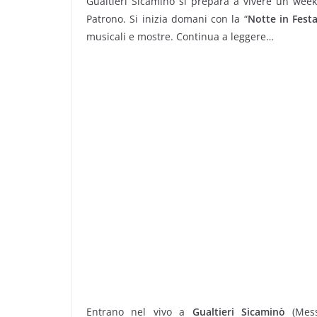
Gualtieri Sicaminò si prepara a vivere un week
Patrono. Si inizia domani con la “
Notte in Fest
musicali e mostre. Continua a leggere…
Entrano nel vivo a
Gualtieri Sicaminò
(Mess