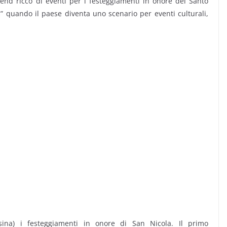
end ricco di eventi per i festeggiamenti in onore del Santo
a
” quando il paese diventa uno scenario per eventi culturali,
ina) i festeggiamenti in onore di San Nicola. Il primo