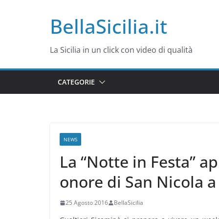
Salta
BellaSicilia.it
al
contenuto
La Sicilia in un click con video di qualità
CATEGORIE
NEWS
La “Notte in Festa” ap
onore di San Nicola a
25 Agosto 2016
BellaSicilia