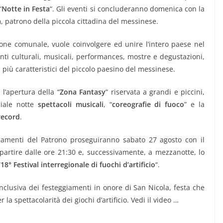
“
Notte in Festa
“. Gli eventi si concluderanno domenica con la
a
, patrono della piccola cittadina del messinese.
ione comunale, vuole coinvolgere ed unire l’intero paese nel
enti culturali, musicali, performances, mostre e degustazioni,
hi più caratteristici del piccolo paesino del messinese.
l’apertura della “
Zona Fantasy
” riservata a grandi e piccini,
ciale notte
spettacoli musicali
, “
coreografie di fuoco
” e la
record
.
iamenti del Patrono proseguiranno sabato 27 agosto con il
artire dalle ore 21:30 e, successivamente, a mezzanotte, lo
“
18° Festival interregionale di fuochi d’artificio
“.
clusiva dei festeggiamenti in onore di San Nicola, festa che
 la spettacolarità dei giochi d’artificio. Vedi il video …