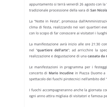
appuntamento si terrà venerdì 26 agosto con la 
tradizionale processione della vara di
San Nicol
La “Notte in Festa”, promossa dall’Amministraz
clima di festa, realizzando nei vari quartieri ev
con lo scopo di far conoscere ai visitatori i luog
La manifestazione avrà inizio alle ore 21:30 con 
nel “
quartiere dell’arte
”; ad arricchire la spe
realizzazione e degustazione di una
cassata da 
Le manifestazioni in programma per i festegg
concerto di
Mario Incudine
in Piazza Duomo a p
spettacolo dei fuochi pirotecnici nell’ambito del 
I fuochi accompagneranno anche la giornata con
ogni anno attira migliaia di visitatori e famosa per