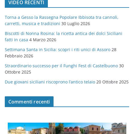
VIDEO RECENTI
e
g
Torna a Gesso la Rassegna Popolare Ibbisota tra cannoli,
o
carretti, musica e tradizioni
30 Luglio 2026
r
Biscotti di Nonna Rosina: la ricetta antica dei dolci Siciliani
i
fatti in casa
4 Marzo 2026
e
Settimana Santa in Sicilia: scopri i riti unici di Assoro
28
Febbraio 2026
Straordinario successo per il Funghi Fest di Castelbuono
30
Ottobre 2025
Due giovani siciliani riscoprono l’antico telaio
20 Ottobre 2025
Commenti recenti