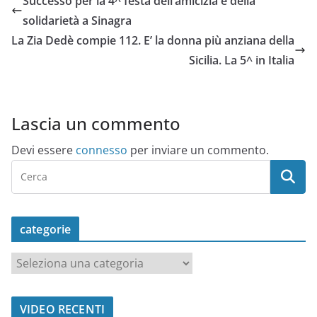
Successo per la 4^ festa dell’amicizia e della
solidarietà a Sinagra
La Zia Dedè compie 112. E’ la donna più anziana della
Sicilia. La 5^ in Italia
Lascia un commento
Devi essere
connesso
per inviare un commento.
categorie
c
a
t
VIDEO RECENTI
e