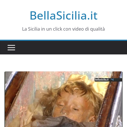
Salta
BellaSicilia.it
al
contenuto
La Sicilia in un click con video di qualità