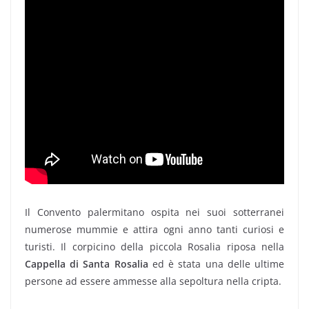
Il Convento palermitano ospita nei suoi sotterranei
numerose mummie e attira ogni anno tanti curiosi e
turisti. Il corpicino della piccola Rosalia riposa nella
Cappella di Santa Rosalia
ed è stata una delle ultime
persone ad essere ammesse alla sepoltura nella cripta.