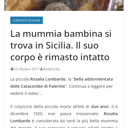
CURIOSITÀ SICILIANE
La mummia bambina si
trova in Sicilia. Il suo
corpo è rimasto intatto
23 Ottobre 2017
BellaSicilia
La piccola
Rosalia Lombardo
, la “
bella addormentata
delle Catacombe di Palermo
“. Continua a leggere per
vedere il video …
Il corpicino della piccola morta all’età di
due anni
, il 6
dicembre 1920, non passa inosservato.
Rosalia
Lombardo
è considerata da tanti la più bella mummia
del mondo. Il suo corpicino è rimasto infatti intatto a