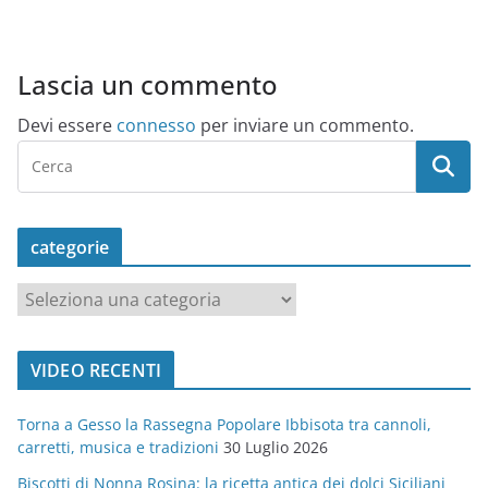
Lascia un commento
Devi essere
connesso
per inviare un commento.
categorie
c
a
t
VIDEO RECENTI
e
g
Torna a Gesso la Rassegna Popolare Ibbisota tra cannoli,
o
carretti, musica e tradizioni
30 Luglio 2026
r
Biscotti di Nonna Rosina: la ricetta antica dei dolci Siciliani
i