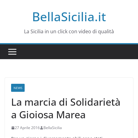
Salta
BellaSicilia.it
al
contenuto
La Sicilia in un click con video di qualità
NEWS
La marcia di Solidarietà
a Gioiosa Marea
27 Aprile 2016
BellaSicilia