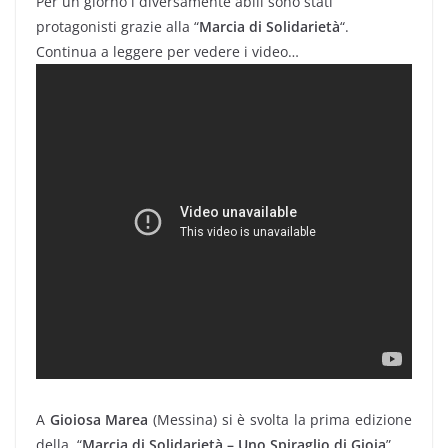
Per un giorno i diversamente abili sono stati
protagonisti grazie alla “
Marcia di Solidarietà
“.
Continua a leggere per vedere i video…
A
Gioiosa Marea
(Messina) si è svolta la prima edizione
della “
Marcia di Solidarietà – Uno Spiraglio di Gioia
”.