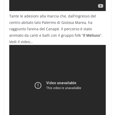
Tante le adesioni alla marcia che, dall’ingresso del
centro abitato lato Palermo di Gioiosa Marea, ha
raggiunto l’arena del Canapè. Il percorso è stato
animato da canti e balli con il gruppo folk “
Il Meliuso
”.
Vedi il video…