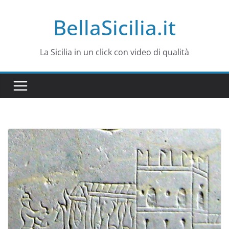
Salta
BellaSicilia.it
al
contenuto
La Sicilia in un click con video di qualità