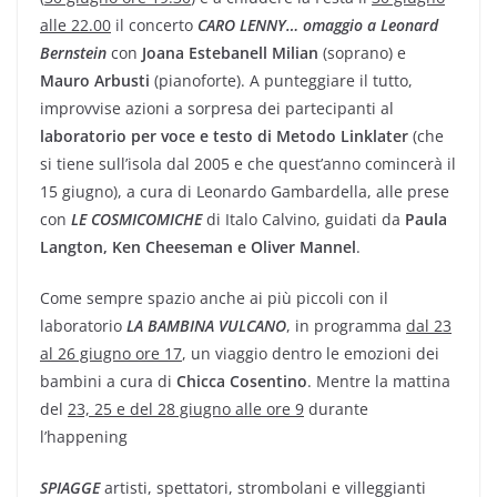
alle 22.00
il concerto
CARO LENNY… omaggio a Leonard
Bernstein
con
Joana Estebanell Milian
(soprano) e
Mauro Arbusti
(pianoforte). A punteggiare il tutto,
improvvise azioni a sorpresa dei partecipanti al
laboratorio per voce e testo di Metodo Linklater
(che
si tiene sull’isola dal 2005 e che quest’anno comincerà il
15 giugno), a cura di Leonardo Gambardella, alle prese
con
LE COSMICOMICHE
di Italo Calvino, guidati da
Paula
Langton, Ken Cheeseman e Oliver Mannel
.
Come sempre spazio anche ai più piccoli con il
laboratorio
LA BAMBINA VULCANO
, in programma
dal 23
al 26 giugno ore 17
, un viaggio dentro le emozioni dei
bambini a cura di
Chicca Cosentino
. Mentre la mattina
del
23, 25 e del 28 giugno alle ore 9
durante
l’happening
SPIAGGE
artisti, spettatori, strombolani e villeggianti