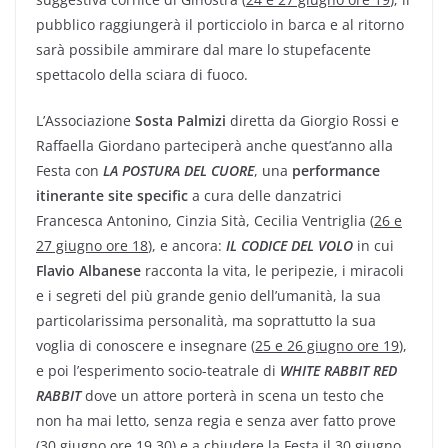
pubblico raggiungerà il porticciolo in barca e al ritorno
sarà possibile ammirare dal mare lo stupefacente
spettacolo della sciara di fuoco.
L’Associazione
Sosta Palmizi
diretta da Giorgio Rossi e
Raffaella Giordano parteciperà anche quest’anno alla
Festa con
LA POSTURA DEL CUORE
, una
performance
itinerante site specific
a cura delle danzatrici
Francesca Antonino, Cinzia Sità, Cecilia Ventriglia (
26 e
27 giugno ore 18
), e ancora:
IL
CODICE DEL VOLO
in cui
Flavio Albanese
racconta la vita, le peripezie, i miracoli
e i segreti del più grande genio dell’umanità, la sua
particolarissima personalità, ma soprattutto la sua
voglia di conoscere e insegnare (
25 e 26 giugno ore 19
),
e poi l’esperimento socio-teatrale di
WHITE RABBIT RED
RABBIT
dove un attore porterà in scena un testo che
non ha mai letto, senza regia e senza aver fatto prove
(
30 giugno ore 19.30
) e a chiudere la Festa il
30 giugno