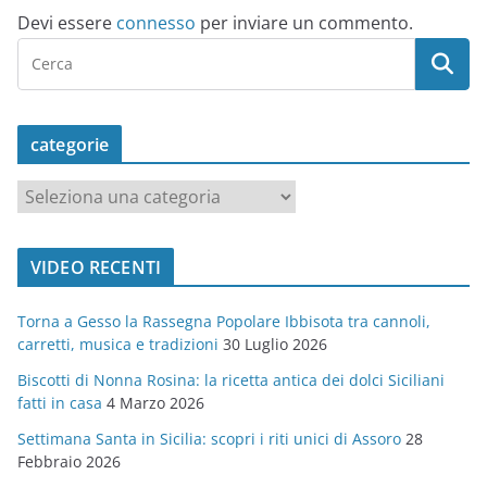
Devi essere
connesso
per inviare un commento.
categorie
c
a
t
VIDEO RECENTI
e
g
Torna a Gesso la Rassegna Popolare Ibbisota tra cannoli,
o
carretti, musica e tradizioni
30 Luglio 2026
r
Biscotti di Nonna Rosina: la ricetta antica dei dolci Siciliani
i
fatti in casa
4 Marzo 2026
e
Settimana Santa in Sicilia: scopri i riti unici di Assoro
28
Febbraio 2026