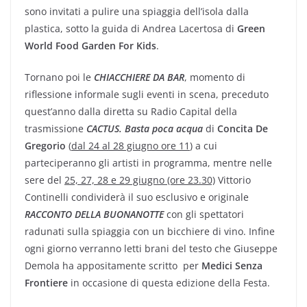
sono invitati a pulire una spiaggia dell’isola dalla
plastica, sotto la guida di Andrea Lacertosa di
Green
World Food Garden For Kids
.
Tornano poi le
CHIACCHIERE DA BAR
, momento di
riflessione informale sugli eventi in scena, preceduto
quest’anno dalla diretta su Radio Capital della
trasmissione
CACTUS. Basta poca acqua
di
Concita De
Gregorio
(
dal 24 al 28 giugno ore 11
) a cui
parteciperanno gli artisti in programma, mentre nelle
sere del
25, 27, 28 e 29 giugno (ore 23.30)
Vittorio
Continelli condividerà il suo esclusivo e originale
RACCONTO DELLA BUONANOTTE
con gli spettatori
radunati sulla spiaggia con un bicchiere di vino. Infine
ogni giorno verranno letti brani del testo che Giuseppe
Demola ha appositamente scritto per
Medici Senza
Frontiere
in occasione di questa edizione della Festa.