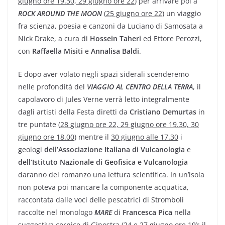
giugno ore 19.30, 29 giugno ore 22
) per arrivare poi a
ROCK AROUND THE MOON
(
25 giugno ore 22
) un viaggio
fra scienza, poesia e canzoni da Luciano di Samosata a
Nick Drake, a cura di
Hossein Taheri
ed Ettore Perozzi,
con
Raffaella Misiti
e
Annalisa Baldi
.
E dopo aver volato negli spazi siderali scenderemo
nelle profondità del
VIAGGIO AL CENTRO DELLA TERRA
, il
capolavoro di Jules Verne verrà letto integralmente
dagli artisti della Festa diretti da
Cristiano Demurtas
in
tre puntate (
28 giugno ore 22, 29 giugno ore 19.30, 30
giugno ore 18.00
) mentre il
30 giugno alle 17.30
i
geologi
dell’Associazione Italiana di Vulcanologia
e
dell’Istituto Nazionale di Geofisica e Vulcanologia
daranno del romanzo una lettura scientifica. In un’isola
non poteva poi mancare la componente acquatica,
raccontata dalle voci delle pescatrici di Stromboli
raccolte nel monologo
MARE
di
Francesca Pica
nella
suggestiva cornice di Ginostra (
24 e 27 giugno ore 19
); il