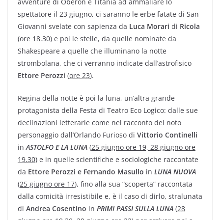
avventure di Oberon e Titania ad ammaliare lo
spettatore il 23 giugno, ci saranno le erbe fatate di San
Giovanni svelate con sapienza da
Luca Morari
di
Ricola
(
ore 18.30
) e poi le stelle, da quelle nominate da
Shakespeare a quelle che illuminano la notte
strombolana, che ci verranno indicate dall’astrofisico
Ettore Perozzi
(
ore 23
).
Regina della notte è poi la luna, un’altra grande
protagonista della Festa di Teatro Eco Logico: dalle sue
declinazioni letterarie come nel racconto del noto
personaggio dall’Orlando Furioso di
Vittorio Continelli
in
ASTOLFO E LA LUNA
(
25 giugno ore 19, 28 giugno ore
19.30
) e in quelle scientifiche e sociologiche raccontate
da
Ettore Perozzi e Fernando Masullo
in
LUNA NUOVA
(
25 giugno ore 17
), fino alla sua “scoperta” raccontata
dalla comicità irresistibile e, è il caso di dirlo, stralunata
di
Andrea Cosentino
in
PRIMI PASSI SULLA LUNA
(
28