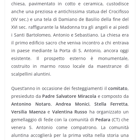
chiesa, pavimentato in cotto e ceramica, custodisce
anche una preziosa e antichissima statua del Crocifisso
(XV sec.) e una tela di Damiano de Basilio della fine del
XVI sec. raffigurante la Madonna tra gli angeli e ai piedi
i Santi Bartolomeo, Antonio e Sebastiano. La chiesa era
il primo edificio sacro che veniva incontro a chi entrava
in paese mediante la Porta di S. Antonio, ancora oggi
esistente. Il prospetto esterno è monumentale,
costruito in marmo rosso locale da maestranze di
scalpellini aluntini.
Quest’anno in occasione dei festeggiamenti il
comitato
,
presieduto da
Padre Salvatore Miracola
e composto da
Antonino Notaro
,
Andrea Monici
,
Stella Ferretta
,
Versilia Maenza
e
Valentina Russo
ha organizzato un
gemellaggio di fede con la comunità di
Pedara
(CT) che
venera S. Antonio come compatrono. La comunità
aluntina accoglierà per la prima volta nella storia una