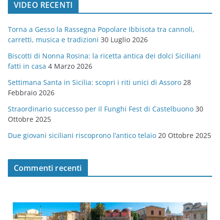
VIDEO RECENTI
e
g
Torna a Gesso la Rassegna Popolare Ibbisota tra cannoli,
o
carretti, musica e tradizioni
30 Luglio 2026
r
Biscotti di Nonna Rosina: la ricetta antica dei dolci Siciliani
i
fatti in casa
4 Marzo 2026
e
Settimana Santa in Sicilia: scopri i riti unici di Assoro
28
Febbraio 2026
Straordinario successo per il Funghi Fest di Castelbuono
30
Ottobre 2025
Due giovani siciliani riscoprono l’antico telaio
20 Ottobre 2025
Commenti recenti