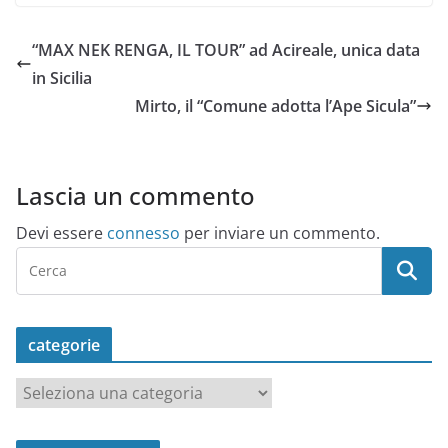
“MAX NEK RENGA, IL TOUR” ad Acireale, unica data
in Sicilia
Mirto, il “Comune adotta l’Ape Sicula”
Lascia un commento
Devi essere
connesso
per inviare un commento.
categorie
c
a
t