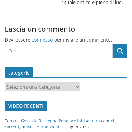
rituale antico e pieno di luci
Lascia un commento
Devi essere
connesso
per inviare un commento.
categorie
c
a
t
VIDEO RECENTI
e
g
Torna a Gesso la Rassegna Popolare Ibbisota tra cannoli,
o
carretti, musica e tradizioni
30 Luglio 2026
r