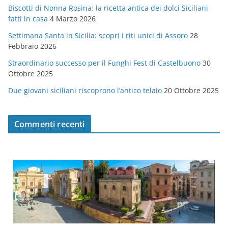
Biscotti di Nonna Rosina: la ricetta antica dei dolci Siciliani
i
fatti in casa
4 Marzo 2026
e
Settimana Santa in Sicilia: scopri i riti unici di Assoro
28
Febbraio 2026
Straordinario successo per il Funghi Fest di Castelbuono
30
Ottobre 2025
Due giovani siciliani riscoprono l’antico telaio
20 Ottobre 2025
Commenti recenti