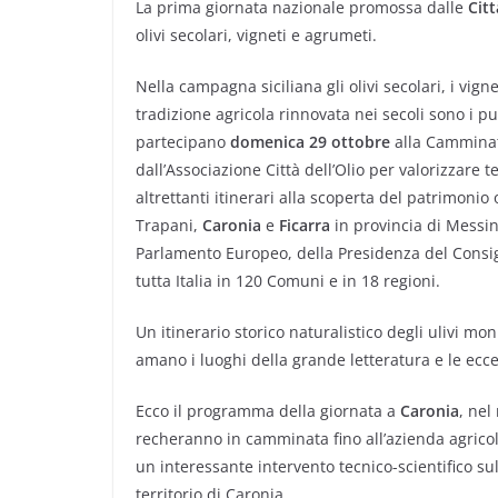
La prima giornata nazionale promossa dalle
Citt
olivi secolari, vigneti e agrumeti.
Nella campagna siciliana gli olivi secolari, i vig
tradizione agricola rinnovata nei secoli sono i pun
partecipano
domenica 29 ottobre
alla Camminata
dall’Associazione Città dell’Olio per valorizzare 
altrettanti itinerari alla scoperta del patrimonio o
Trapani,
Caronia
e
Ficarra
in provincia di Messin
Parlamento Europeo, della Presidenza del Consigli
tutta Italia in 120 Comuni e in 18 regioni.
Un itinerario storico naturalistico degli ulivi m
amano i luoghi della grande letteratura e le ecc
Ecco il programma della giornata a
Caronia
, nel
recheranno in camminata fino all’azienda agrico
un interessante intervento tecnico-scientifico sull
territorio di Caronia.