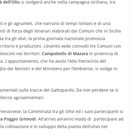
à dell’Olio
si svolgerà anche nella campagna siciliana, tra
neti e gli agrumeti, che narrano di tempi lontani e di una
ti di forza degli itinerari elaborati dai Comuni che in Sicilia
 tra gli olivi, la prima giornata nazionale promossa
territorio e produzioni. L’evento vede coinvolti tre Comuni con
livicolo nei territori:
Campobello di Mazara
in provincia di
a. L’appuntamento, che ha avuto l’Alto Patrocinio del
o dei Ministri e del Ministero per l’Ambiente, si svolge in
onumentali sulle tracce del Gattopardo. Da non perdere se si
ellenze agroalimentari.
 messinese: la Camminata tra gli Olivi ed i suoi partecipanti si
l
a Poggio Grimodi
. All’arrivo avranno modo di partecipare ad
a coltivazione e lo sviluppo della pianta dell’ulivo nel