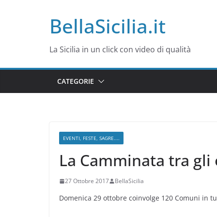
Salta
BellaSicilia.it
al
contenuto
La Sicilia in un click con video di qualità
CATEGORIE
EVENTI, FESTE, SAGRE....
La Camminata tra gli o
27 Ottobre 2017
BellaSicilia
Domenica 29 ottobre coinvolge 120 Comuni in tutta