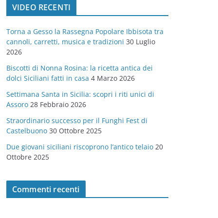
VIDEO RECENTI
e
g
Torna a Gesso la Rassegna Popolare Ibbisota tra
o
cannoli, carretti, musica e tradizioni
30 Luglio
r
2026
i
Biscotti di Nonna Rosina: la ricetta antica dei
e
dolci Siciliani fatti in casa
4 Marzo 2026
Settimana Santa in Sicilia: scopri i riti unici di
Assoro
28 Febbraio 2026
Straordinario successo per il Funghi Fest di
Castelbuono
30 Ottobre 2025
Due giovani siciliani riscoprono l’antico telaio
20
Ottobre 2025
Commenti recenti