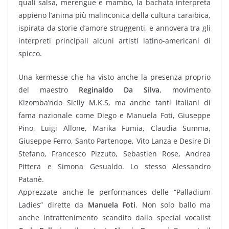
quali salsa, merengue e mambo, la bachata interpreta
appieno l’anima più malinconica della cultura caraibica,
ispirata da storie d’amore struggenti, e annovera tra gli
interpreti principali alcuni artisti latino-americani di
spicco.
Una kermesse che ha visto anche la presenza proprio
del maestro
Reginaldo Da Silva
, movimento
Kizomba’ndo Sicily M.K.S, ma anche tanti italiani di
fama nazionale come Diego e Manuela Foti, Giuseppe
Pino, Luigi Allone, Marika Fumia, Claudia Summa,
Giuseppe Ferro, Santo Partenope, Vito Lanza e Desire Di
Stefano, Francesco Pizzuto, Sebastien Rose, Andrea
Pittera e Simona Gesualdo. Lo stesso Alessandro
Patanè.
Apprezzate anche le performances delle “Palladium
Ladies” dirette da
Manuela Foti
. Non solo ballo ma
anche intrattenimento scandito dallo special vocalist