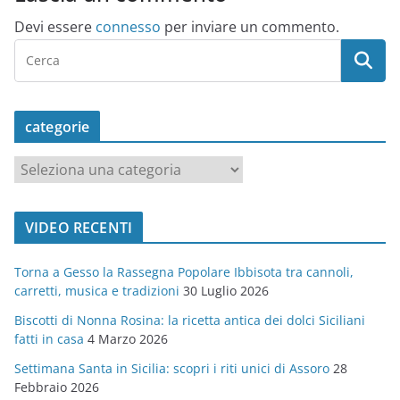
Devi essere
connesso
per inviare un commento.
categorie
c
a
t
VIDEO RECENTI
e
g
Torna a Gesso la Rassegna Popolare Ibbisota tra cannoli,
o
carretti, musica e tradizioni
30 Luglio 2026
r
Biscotti di Nonna Rosina: la ricetta antica dei dolci Siciliani
i
fatti in casa
4 Marzo 2026
e
Settimana Santa in Sicilia: scopri i riti unici di Assoro
28
Febbraio 2026