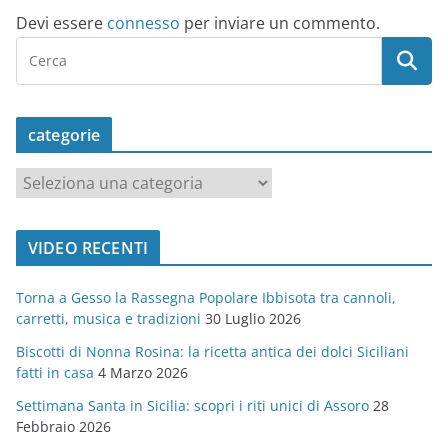
Devi essere
connesso
per inviare un commento.
categorie
c
a
t
VIDEO RECENTI
e
g
Torna a Gesso la Rassegna Popolare Ibbisota tra cannoli,
o
carretti, musica e tradizioni
30 Luglio 2026
r
Biscotti di Nonna Rosina: la ricetta antica dei dolci Siciliani
i
fatti in casa
4 Marzo 2026
e
Settimana Santa in Sicilia: scopri i riti unici di Assoro
28
Febbraio 2026