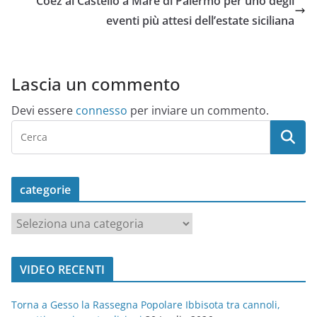
Coez al Castello a Mare di Palermo per uno degli
eventi più attesi dell’estate siciliana
Lascia un commento
Devi essere
connesso
per inviare un commento.
categorie
c
a
t
VIDEO RECENTI
e
g
Torna a Gesso la Rassegna Popolare Ibbisota tra cannoli,
o