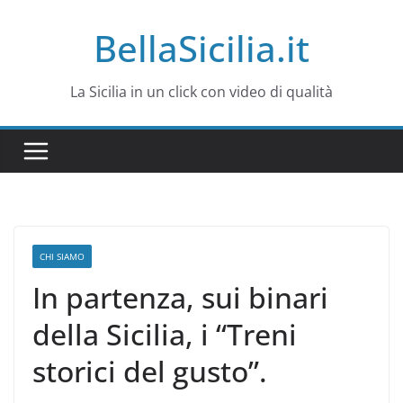
Salta
BellaSicilia.it
al
contenuto
La Sicilia in un click con video di qualità
CHI SIAMO
In partenza, sui binari
della Sicilia, i “Treni
storici del gusto”.