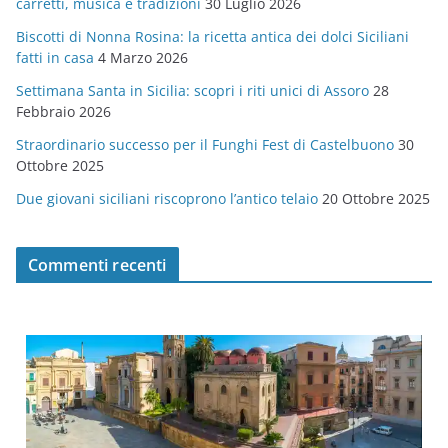
carretti, musica e tradizioni
30 Luglio 2026
r
Biscotti di Nonna Rosina: la ricetta antica dei dolci Siciliani
i
fatti in casa
4 Marzo 2026
e
Settimana Santa in Sicilia: scopri i riti unici di Assoro
28
Febbraio 2026
Straordinario successo per il Funghi Fest di Castelbuono
30
Ottobre 2025
Due giovani siciliani riscoprono l’antico telaio
20 Ottobre 2025
Commenti recenti