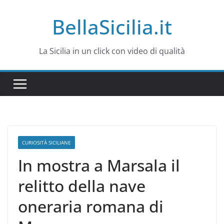
Salta
BellaSicilia.it
al
contenuto
La Sicilia in un click con video di qualità
CURIOSITÀ SICILIANE
In mostra a Marsala il
relitto della nave
oneraria romana di