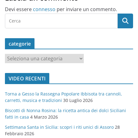
Devi essere
connesso
per inviare un commento.
categorie
c
a
t
VIDEO RECENTI
e
g
Torna a Gesso la Rassegna Popolare Ibbisota tra cannoli,
o
carretti, musica e tradizioni
30 Luglio 2026
r
Biscotti di Nonna Rosina: la ricetta antica dei dolci Siciliani
i
fatti in casa
4 Marzo 2026
e
Settimana Santa in Sicilia: scopri i riti unici di Assoro
28
Febbraio 2026