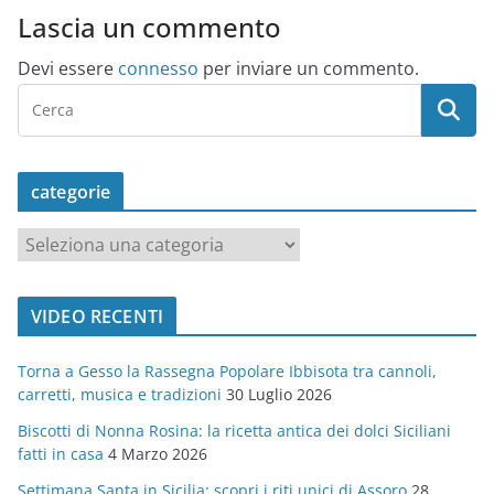
Lascia un commento
Devi essere
connesso
per inviare un commento.
categorie
c
a
t
VIDEO RECENTI
e
g
Torna a Gesso la Rassegna Popolare Ibbisota tra cannoli,
o
carretti, musica e tradizioni
30 Luglio 2026
r
Biscotti di Nonna Rosina: la ricetta antica dei dolci Siciliani
i
fatti in casa
4 Marzo 2026
e
Settimana Santa in Sicilia: scopri i riti unici di Assoro
28